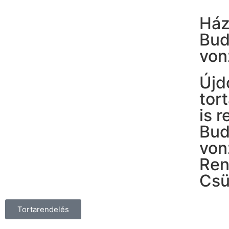
Ház
Bud
von
Újd
tor
is 
Bud
von
Ren
Csü
Tortarendelés