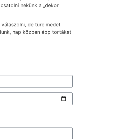
z csatolni nekünk a „dekor
válaszolni, de türelmedet
olunk, nap közben épp tortákat