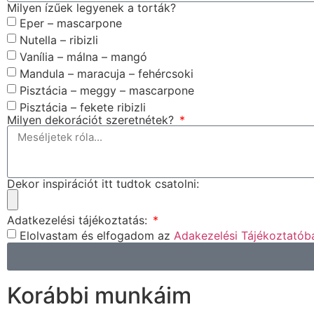
Milyen ízűek legyenek a torták?
Eper – mascarpone
Nutella – ribizli
Vanília – málna – mangó
Mandula – maracuja – fehércsoki
Pisztácia – meggy – mascarpone
Pisztácia – fekete ribizli
Milyen dekorációt szeretnétek?
Dekor inspirációt itt tudtok csatolni:
Adatkezelési tájékoztatás:
Elolvastam és elfogadom az
Adakezelési Tájékoztatób
Korábbi munkáim