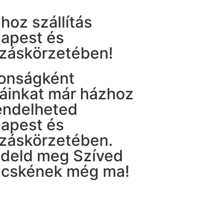
hoz szállítás
apest és
záskörzetében!
onságként
táinkat már házhoz
rendelheted
apest és
záskörzetében.
deld meg Szíved
cskének még ma!