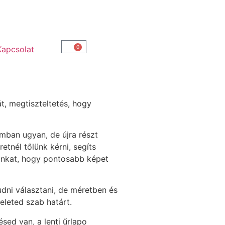
0
Kapcsolat
t, megtiszteltetés, hogy
mban ugyan, de újra részt
etnél tőlünk kérni, segíts
apunkat, hogy pontosabb képet
udni választani, de méretben és
eleted szab határt.
sed van, a lenti űrlapo