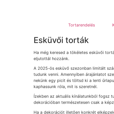
Tortarendelés
Esküvői torták
Ha még keresed a tökéletes esküvői tortá
eljutottál hozzánk.
A 2025-ös esküvő szezonban limitált szá
tudunk venni. Amennyiben árajánlatot szer
nekünk egy picit és töltsd ki a lenti űrl
kaphassunk róla, mit is szeretnél.
Ízekben az aktuális kínálatunkból fogsz t
dekorációban természetesen csak a képz
Ha a dekorációt illetően konkrét elképzelé