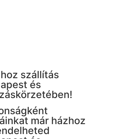
hoz szállítás
apest és
záskörzetében!
onságként
táinkat már házhoz
rendelheted