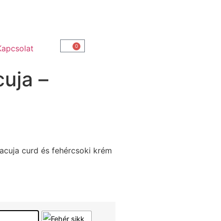
0
Kapcsolat
uja –
acuja curd és fehércsoki krém