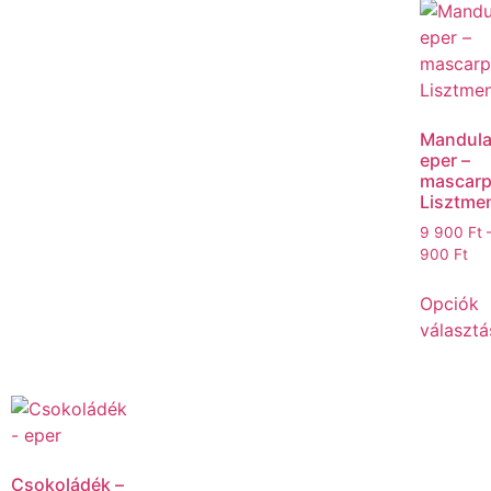
Mandula
eper –
mascarp
Lisztme
9 900
Ft
900
Ft
Opciók
választá
Csokoládék –