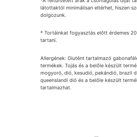
*A feltüntetett árak a csomagolás díját t
látottaktól minimálisan eltérhet, hiszen 
dolgozunk.
* Tortáinkat fogyasztás előtt érdemes 2
tartani.
Allergének: Glutént tartalmazó gabonafélé
termékek. Tojás és a belőle készült term
mogyoró, dió, kesudió, pekándió, brazil 
queenslandi dió és a belőle készült term
tartalmazhat.