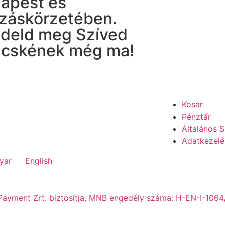
apest és
záskörzetében.
deld meg Szíved
cskének még ma!
Kosár
Pénztár
Általános S
Adatkezelé
yar
English
n Payment Zrt. biztosítja, MNB engedély száma: H-EN-I-1064