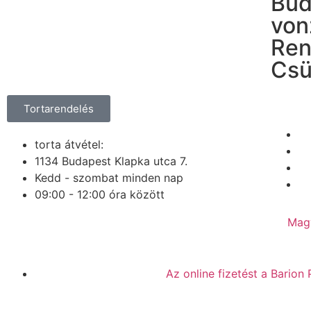
Bud
von
Ren
Csü
Tortarendelés
torta átvétel:
1134 Budapest Klapka utca 7.
Kedd - szombat minden nap
09:00 - 12:00 óra között
Mag
Az online fizetést a Bario