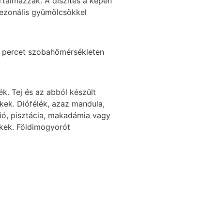
artalmazzák. A díszítés a képen
szezonális gyümölcsökkel
0 percet szobahőmérsékleten
k. Tej és az abból készült
ékek. Diófélék, azaz mandula,
dió, pisztácia, makadámia vagy
ékek. Földimogyorót