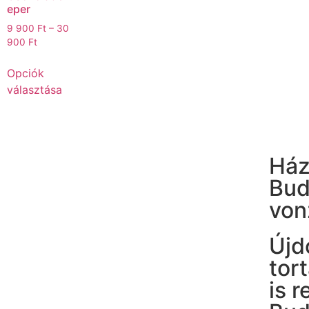
eper
9 900
Ft
–
30
900
Ft
Opciók
választása
Ház
Bud
von
Újd
tor
is 