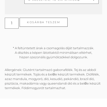
KOSÁRBA TESZEM
* A feltüntetett árak a csomagolás díját tartalmazzák.
A díszítés a képen látottaktól minimálisan eltérhet,
hiszen szezonális gyümölcsökkel dolgozunk.
Allergének: Glutént tartalmazó gabonafélék. Tej és az abból
készült termékek. Tojás és a belőle készült termékek. Diófélék,
azaz mandula, mogyoró, dió, kesudió, pekándió, brazil dió,
pisztácia, makadámia vagy queenslandi dió és a belőle készült
termékek. Földimogyorót tartalmazhat.