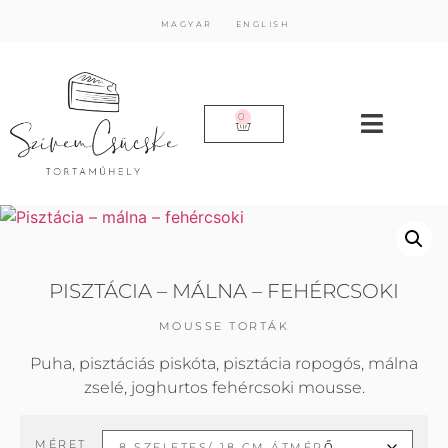
MAGYAR
ENGLISH
0
PISZTÁCIA – MÁLNA – FEHÉRCSOKI
MOUSSE TORTÁK
Puha, pisztáciás piskóta, pisztácia ropogós, málna
zselé, joghurtos fehércsoki mousse.
MÉRET