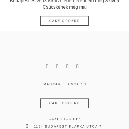
Budapest és vonzáskörzetében. Rendeld meg Szíved
Csücskének még ma!
CAKE ORDER
MAGYAR
ENGLISH
CAKE ORDER
CAKE PICK UP:
1134 BUDAPEST KLAPKA UTCA 7.