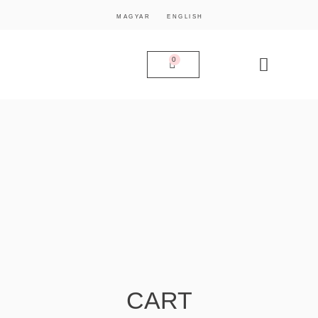
MAGYAR
ENGLISH
0
CART