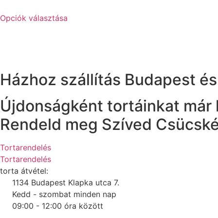
8
Ennek
900 Ft
Opciók választása
a
-
terméknek
22
több
900 Ft
variációja
van.
Házhoz szállítás Budapest é
A
változatok
Újdonságként tortáinkat már
a
termékoldalon
Rendeld meg Szíved Csücsk
választhatók
ki
Tortarendelés
Tortarendelés
torta átvétel:
1134 Budapest Klapka utca 7.
Kedd - szombat minden nap
09:00 - 12:00 óra között