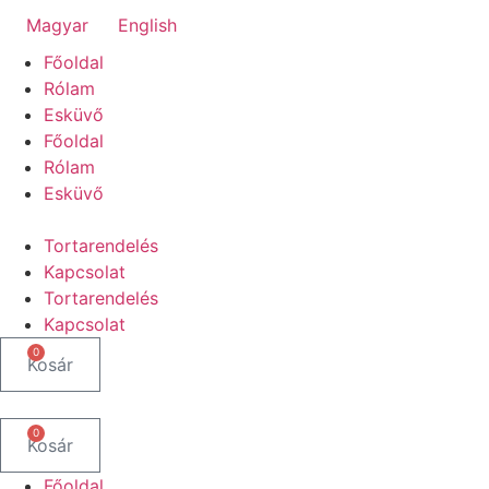
Ugrás
Magyar
English
a
Főoldal
tartalomhoz
Rólam
Esküvő
Főoldal
Rólam
Esküvő
Tortarendelés
Kapcsolat
Tortarendelés
Kapcsolat
0
Kosár
0
Kosár
Főoldal