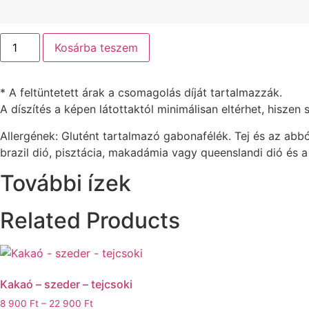
Mandula
Kosárba teszem
-
meggy
-
sóskaramell
* A feltüntetett árak a csomagolás díját tartalmazzák.
mennyiség
A díszítés a képen látottaktól minimálisan eltérhet, hisze
Allergének: Glutént tartalmazó gabonafélék. Tej és az abbó
brazil dió, pisztácia, makadámia vagy queenslandi dió és 
További ízek
Related Products
Kakaó – szeder – tejcsoki
Ártartomány:
8 900
Ft
–
22 900
Ft