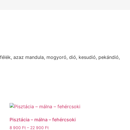
ófélék, azaz mandula, mogyoró, dió, kesudió, pekándió,
Pisztácia – málna – fehércsoki
Ártartomány:
8 900
Ft
–
22 900
Ft