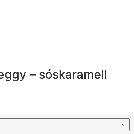
eggy – sóskaramell