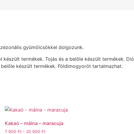
n szezonális gyümölcsökkel dolgozunk.
l készült termékek. Tojás és a belőle készült termékek. Di
a belőle készült termékek. Földimogyorót tartalmazhat.
Kakaó – málna – maracuja
Ártartomány:
7 900
Ft
–
20 900
Ft