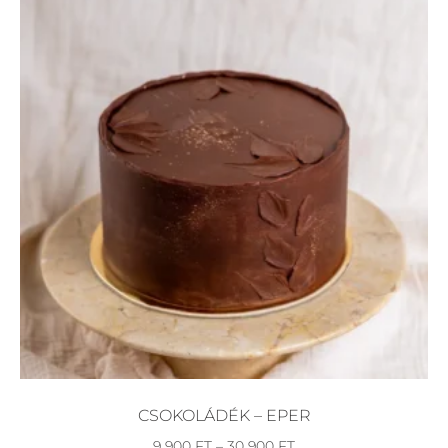
CSOKOLÁDÉK – EPER
9 900
FT
–
30 900
FT